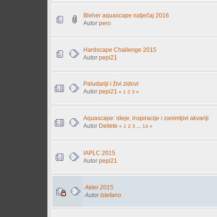
Bleher aquascape natječaj 2016
Autor
pero
Hardscape Challenge 2015
Autor
pepi21
Paludariji i živi zidovi
Autor
pepi21
«
1
2
3
»
Aquascape: ideje, inspiracije i zanimljivi akvariji
Autor
Dellete
«
1
2
3
...
14
»
IAPLC 2015
Autor
pepi21
Akter 2015
Autor
Istefano