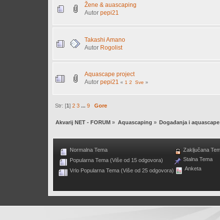
Žene & auascaping
Autor
pepi21
Takashi Amano
Autor
Rogolist
Aquascape project
Autor
pepi21
«
1
2
Sve
»
Str: [
1
]
2
3
...
9
Gore
Akvarij NET - FORUM
»
Aquascaping
»
Događanja i aquascape
Normalna Tema
Zaključana Te
Stalna Tema
Popularna Tema (Više od 15 odgovora)
Anketa
Vrlo Popularna Tema (Više od 25 odgovora)