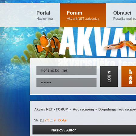
Portal
Forum
Obrasci
Naslovnica
Akvarij.NET zajednica
Pošaljite mali o
Akvarij NET - FORUM
»
Aquascaping
»
Događanja i aquascape
Str: [
1
]
2
3
...
9
Dolje
Naslov
/
Autor