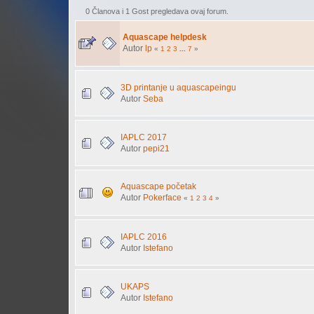
0 Članova i 1 Gost pregledava ovaj forum.
Aquascape helpdesk
Autor
lp
«
1
2
3
...
7
»
3D printanje u aquascapeingu
Autor
Seba
IAPLC 2017
Autor
pepi21
Aquascape početak
Autor
Pokerface
«
1
2
3
4
»
IAPLC 2016
Autor
Istefano
UKAPS
Autor
Istefano