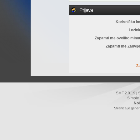
Prijava
Korisničko I
Lozin
Zapamti me ovoliko minu
Zapamti me Zauvije
Za
SMF 2.0.19
|
Simple
Noi
Stranica je gener