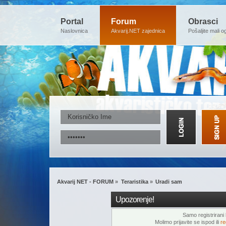
Portal
Forum
Obrasci
Naslovnica
Akvarij.NET zajednica
Pošaljite mali o
Akvarij NET - FORUM
»
Teraristika
»
Uradi sam
Upozorenje!
Samo registrirani k
Molimo prijavite se ispod ili
re