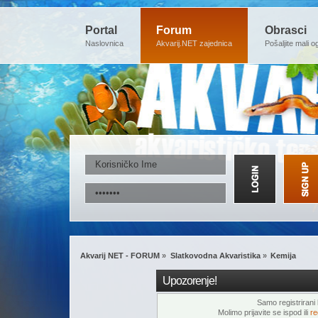
Portal
Forum
Obrasci
Naslovnica
Akvarij.NET zajednica
Pošaljite mali o
Akvarij NET - FORUM
»
Slatkovodna Akvaristika
»
Kemija
Upozorenje!
Samo registrirani k
Molimo prijavite se ispod ili
re