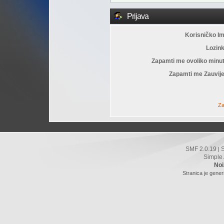
Prijava
Korisničko I
Lozin
Zapamti me ovoliko minu
Zapamti me Zauvije
Za
SMF 2.0.19
|
Simple
Noi
Stranica je gener