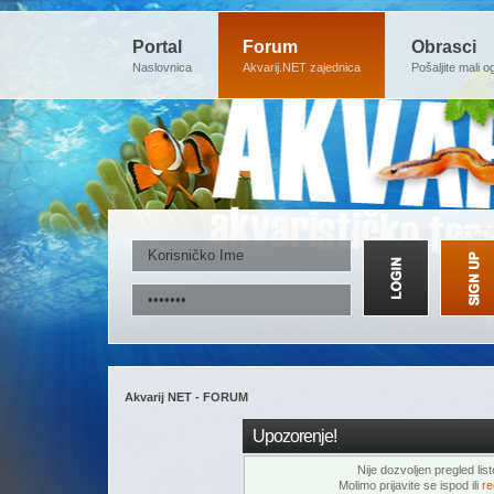
Portal
Forum
Obrasci
Naslovnica
Akvarij.NET zajednica
Pošaljite mali o
Akvarij NET - FORUM
Upozorenje!
Nije dozvoljen pregled lis
Molimo prijavite se ispod ili
re