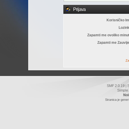
Prijava
Korisničko I
Lozin
Zapamti me ovoliko minu
Zapamti me Zauvije
Za
SMF 2.0.19
|
Simple
Noi
Stranica je gener