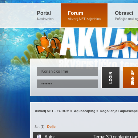
Portal
Forum
Obrasci
Naslovnica
Akvarij.NET zajednica
Pošaljite mali o
Akvarij NET - FORUM
»
Aquascaping
»
Događanja i aquascape
Str: [
1
]
Dolje
Autor
Tema: 3D printanje u a