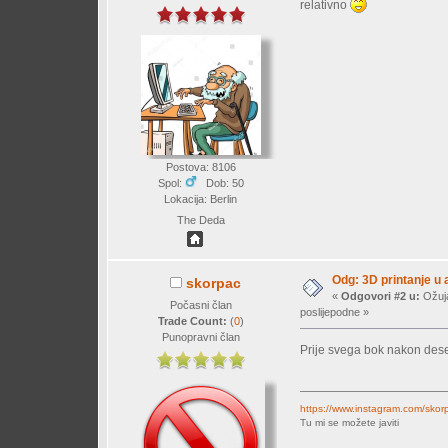
relativno
Postova: 8106
Spol:
Dob: 50
Lokacija: Berlin
The Deda
Odg: 3D printanje u
skorpac
«
Odgovori #2 u:
Ožuja
Počasni član
poslijepodne »
Trade Count:
(
0
)
Punopravni član
Prije svega bok nakon deset
https://www.instagram.com/skor
Tu mi se možete javiti