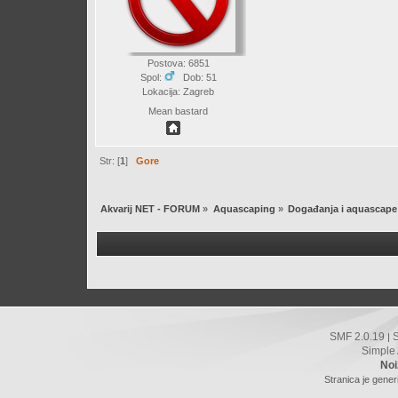
Postova: 6851
Spol:
Dob: 51
Lokacija: Zagreb
Mean bastard
Str: [
1
]
Gore
Akvarij NET - FORUM
»
Aquascaping
»
Događanja i aquascape
SMF 2.0.19
|
Simple
Noi
Stranica je gener