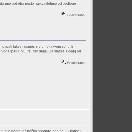
žda nije potreba nešto najkvalitetnije od podloge
Evidentirano
 to ipak lakse i uspjesnije u nekakvom soilu ili
 voda ipak cirkulira i tak dalje. Da slazes akvarij od
Evidentirano
bi bilo dobro još nečim obogatiti podlogu ili koristiti