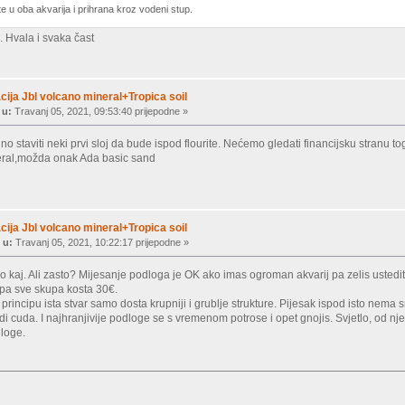
e u oba akvarija i prihrana kroz vodeni stup.
 Hvala i svaka čast
ija Jbl volcano mineral+Tropica soil
 u:
Travanj 05, 2021, 09:53:40 prijepodne »
ljno staviti neki prvi sloj da bude ispod flourite. Nećemo gledati financijsku stranu t
ral,možda onak Ada basic sand
ija Jbl volcano mineral+Tropica soil
 u:
Travanj 05, 2021, 10:22:17 prijepodne »
bilo kaj. Ali zasto? Mijesanje podloga je OK ako imas ogroman akvarij pa zelis usted
o pa sve skupa kosta 30€.
principu ista stvar samo dosta krupniji i grublje strukture. Pijesak ispod isto nema 
 cuda. I najhranjivije podloge se s vremenom potrose i opet gnojis. Svjetlo, od n
dloge.