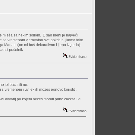
se mješa sa nekim soilom. E sad meni je najveći
 će se vremenom vjerovatno sve pokriti biljkama tako
jega Manado(on mi baš dekorativno i ljepo izgleda).
kad si početnik
Evidentirano
o jel bacis ili ne.
 s vremenom i uvijek ih mozes ponovo koristiti.
vni akvarij po kojem neces morati puno cackati i di
Evidentirano