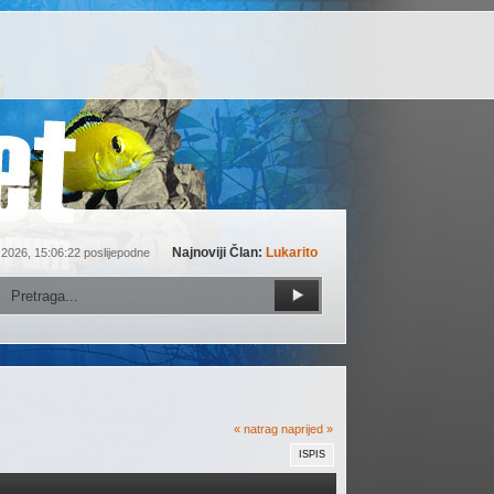
Najnoviji Član:
Lukarito
 2026, 15:06:22 poslijepodne
« natrag
naprijed »
ISPIS