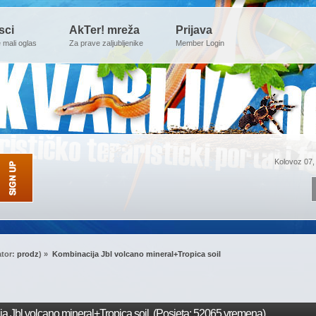
sci
AkTer! mreža
Prijava
e mali oglas
Za prave zaljubljenike
Member Login
Kolovoz 07,
tor:
prodz
) »
Kombinacija Jbl volcano mineral+Tropica soil
 Jbl volcano mineral+Tropica soil (Posjeta: 52065 vremena)