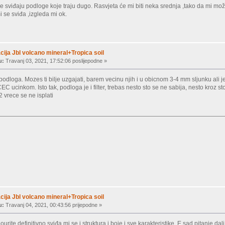
se sviđaju podloge koje traju dugo. Rasvjeta će mi biti neka srednja ,tako da mi mo
mi se sviđa ,izgleda mi ok.
ija Jbl volcano mineral+Tropica soil
u:
Travanj 03, 2021, 17:52:06 poslijepodne »
 podloga. Mozes ti bilje uzgajati, barem vecinu njih i u obicnom 3-4 mm sljunku ali je
EC ucinkom. Isto tak, podloga je i filter, trebas nesto sto se ne sabija, nesto kroz sto
2 vrece se ne isplati
ija Jbl volcano mineral+Tropica soil
u:
Travanj 04, 2021, 00:43:56 prijepodne »
rite definitivno,sviđa mi se i struktura i boje i sve karakteristike. E sad pitanje dali 