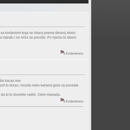
u sa korijenom koja se obara prema desnoj strani.
a mjestu i ne miče se previše. Po njemu bi stavio
Evidentirano
nda bacas sve.
i soil to drzao, mozda neko kamenj gore za pocetak
 da bi to donekle radilo. Osim manada.
Evidentirano