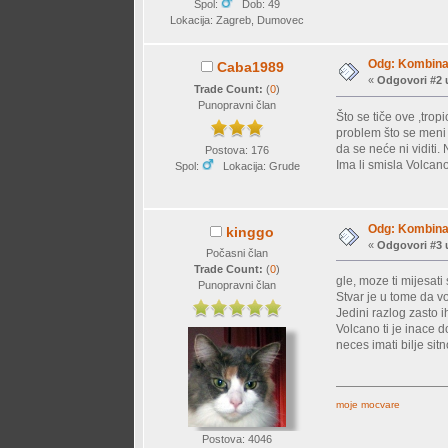
Spol:
Dob: 49
Lokacija: Zagreb, Dumovec
Odg: Kombinac
Caba1989
«
Odgovori #2 
Trade Count:
(
0
)
Punopravni član
Što se tiče ove ,tro
problem što se meni 
da se neće ni viditi
Postova: 176
Ima li smisla Volcan
Spol:
Lokacija: Grude
Odg: Kombinac
kinggo
«
Odgovori #3 
Počasni član
Trade Count:
(
0
)
gle, moze ti mijesati 
Punopravni član
Stvar je u tome da v
Jedini razlog zasto ih
Volcano ti je inace 
neces imati bilje sit
moje mocvare
Postova: 4046