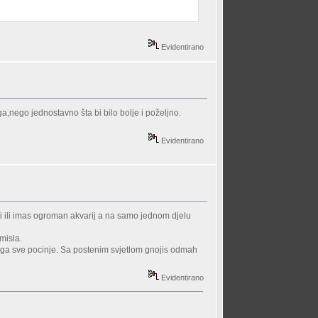
Evidentirano
oga,nego jednostavno šta bi bilo bolje i poželjno.
Evidentirano
iti ili imas ogroman akvarij a na samo jednom djelu
smisla.
jega sve pocinje. Sa postenim svjetlom gnojis odmah
Evidentirano