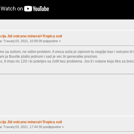
ija Jbl volcano mineral+Tropica soil
u:
Travanj 03, 2021, 10:58:09 prijepodne »
o sa soilom, ne vidim problem. A vreca soila je cijenom tu negdje kao i volcano ili flou
 ja flourite platio jednom i sad je vec tri generalke prezivio.
 ti imas rio 120 i to pokrijes sa 2x9l bez problema. Jos ti i ostane koja litra za brez
ija Jbl volcano mineral+Tropica soil
u:
Travanj 03, 2021, 17:44:30 poslijepodne »