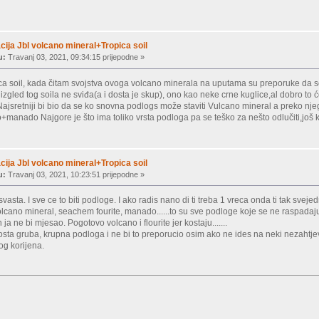
ija Jbl volcano mineral+Tropica soil
u:
Travanj 03, 2021, 09:34:15 prijepodne »
pica soil, kada čitam svojstva ovoga volcano minerala na uputama su preporuke da 
izgled tog soila ne sviđa(a i dosta je skup), ono kao neke crne kuglice,al dobro to
. Najsretniji bi bio da se ko snovna podlogs može staviti Vulcano mineral a preko n
o+manado Najgore je što ima toliko vrsta podloga pa se teško za nešto odlučiti,još 
ija Jbl volcano mineral+Tropica soil
u:
Travanj 03, 2021, 10:23:51 prijepodne »
svasta. I sve ce to biti podloge. I ako radis nano di ti treba 1 vreca onda ti tak svejedn
olcano mineral, seachem fourite, manado......to su sve podloge koje se ne raspadaju
 ja ne bi mjesao. Pogotovo volcano i flourite jer kostaju.......
dosta gruba, krupna podloga i ne bi to preporucio osim ako ne ides na neki nezahtje
nog korijena.