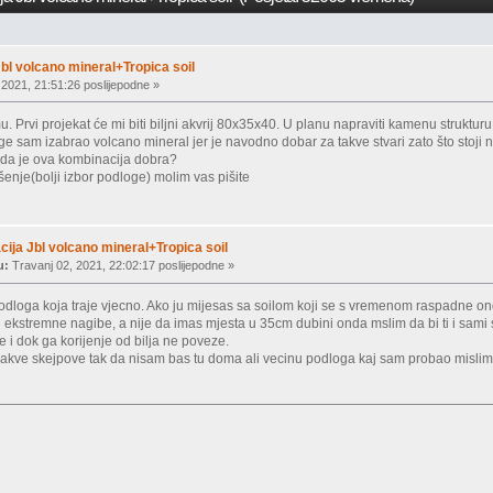
bl volcano mineral+Tropica soil
 2021, 21:51:26 poslijepodne »
. Prvi projekat će mi biti biljni akvrij 80x35x40. U planu napraviti kamenu struktur
e sam izabrao volcano mineral jer je navodno dobar za takve stvari zato što stoji n
 li da je ova kombinacija dobra?
šenje(bolji izbor podloge) molim vas pišite
ija Jbl volcano mineral+Tropica soil
u:
Travanj 02, 2021, 22:02:17 poslijepodne »
odloga koja traje vjecno. Ako ju mijesas sa soilom koji se s vremenom raspadne o
u ekstremne nagibe, a nije da imas mjesta u 35cm dubini onda mslim da bi ti i sam
e i dok ga korijenje od bilja ne poveze.
ikakve skejpove tak da nisam bas tu doma ali vecinu podloga kaj sam probao mislim