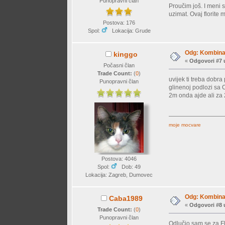
Punopravni član
Proučim još. I meni 
uzimat. Ovaj florite 
Postova: 176
Spol:
Lokacija: Grude
Odg: Kombinac
kinggo
«
Odgovori #7 
Počasni član
Trade Count:
(
0
)
uvijek ti treba dobra
Punopravni član
glinenoj podlozi sa C
2m onda ajde ali za 
moje mocvare
Postova: 4046
Spol:
Dob: 49
Lokacija: Zagreb, Dumovec
Odg: Kombinac
Caba1989
«
Odgovori #8 
Trade Count:
(
0
)
Punopravni član
Odlučio sam se za Flou