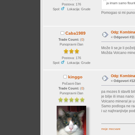
ja imam samo flourit
Postova: 176
Spol:
Lokacija: Grude
Pomogao si mi puno.
Odg: Kombinac
Caba1989
«
Odgovori #11
Trade Count:
(
0
)
Punopravni član
Može li se,je li pože
Možda Volcano mine
Postova: 176
Spol:
Lokacija: Grude
Odg: Kombinac
kinggo
«
Odgovori #12
Počasni član
Trade Count:
(
0
)
pa mozes ti staviti 
Punopravni član
je bilje ili imas nan
Volcano mineral je u 
Samo podloga ne radi
i uz najhranjivije po
moje mocvare