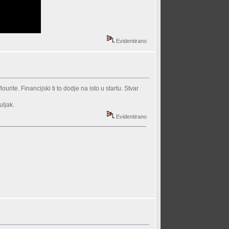
Evidentirano
rite. Financijski ti to dodje na isto u startu. Stvar
uljak.
Evidentirano