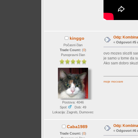
Odg: Kombinac
kinggo
«
Odgovori #5 
Počasni član
Trade Count:
(
0
)
ovo mozes sloziti sam
Punopravni član
je samo u tome da sam
Ako sam dobro skuzio,
moje mocvare
Postova: 4046
Spol:
Dob: 49
Lokacija: Zagreb, Dumovec
Odg: Kombinac
Caba1989
«
Odgovori #6 
Trade Count:
(
0
)