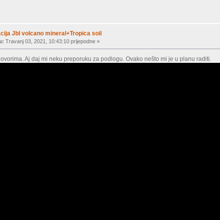
ija Jbl volcano mineral+Tropica soil
u:
Travanj 03, 2021, 10:43:10 prijepodne »
ovorima. Aj daj mi neku preporuku za podlogu. Ovako nešto mi je u planu raditi.