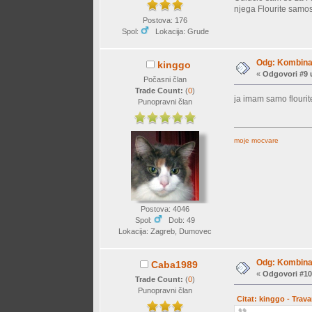
njega Flourite samo
Postova: 176
Spol:
Lokacija: Grude
Odg: Kombinac
kinggo
«
Odgovori #9 
Počasni član
Trade Count:
(
0
)
ja imam samo flourit
Punopravni član
moje mocvare
Postova: 4046
Spol:
Dob: 49
Lokacija: Zagreb, Dumovec
Odg: Kombinac
Caba1989
«
Odgovori #10
Trade Count:
(
0
)
Punopravni član
Citat: kinggo - Trava