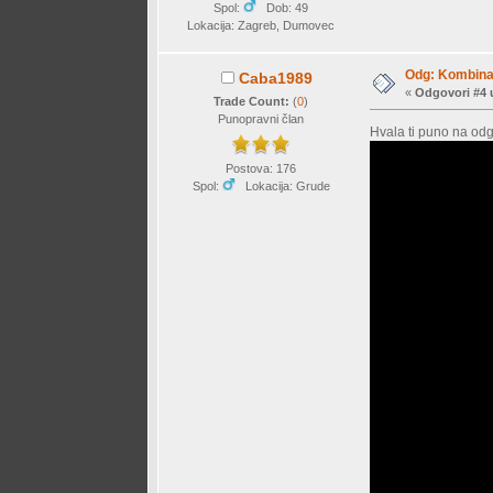
Spol:
Dob: 49
Lokacija: Zagreb, Dumovec
Odg: Kombinac
Caba1989
«
Odgovori #4 
Trade Count:
(
0
)
Punopravni član
Hvala ti puno na odg
Postova: 176
Spol:
Lokacija: Grude