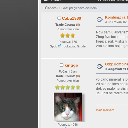
0 Članova i 1 Gost pregledava ovu temu.
Kombinacija J
Caba1989
«
u:
Travanj 02,
Trade Count:
(
0
)
Punopravni član
Novi sam u akvarizmu
Zbog čvrstoće podlog
tropica soil. Mislite
Postova: 176
Ako tko ima bolje rje
Spol:
Lokacija: Grude
Odg: Kombinac
kinggo
«
Odgovori #1 
Počasni član
Trade Count:
(
0
)
volcano mineral je p
Punopravni član
Ali ako ne ides bas 
dok se malo ne stisn
Ja u biti ne radim n
moje mocvare
Postova: 4046