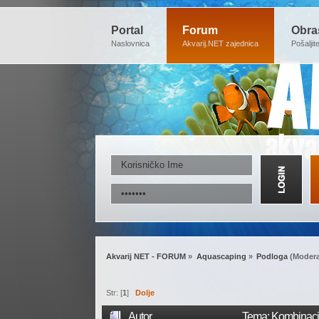
Portal
Forum
Obra
Naslovnica
Akvarij.NET zajednica
Pošaljit
Akvarij NET - FORUM
»
Aquascaping
»
Podloga
(Modera
Str: [
1
]
Dolje
Autor
Tema: Kombinacija