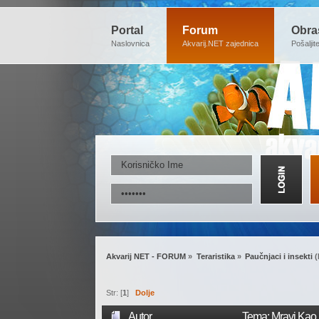
Portal
Forum
Obra
Naslovnica
Akvarij.NET zajednica
Pošaljit
Akvarij NET - FORUM
»
Teraristika
»
Paučnjaci i insekti
(
Str: [
1
]
Dolje
Autor
Tema: Mravi Kao 