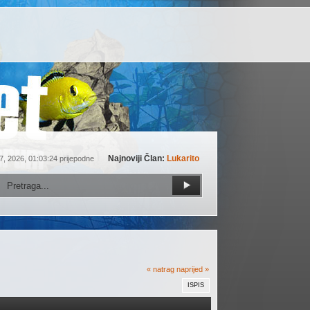
Najnoviji Član:
Lukarito
7, 2026, 01:03:24 prijepodne
« natrag
naprijed »
ISPIS