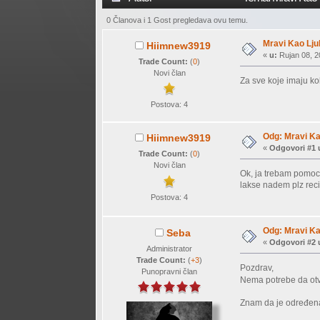
0 Članova i 1 Gost pregledava ovu temu.
Mravi Kao Lju
Hiimnew3919
«
u:
Rujan 08, 2
Trade Count:
(
0
)
Novi član
Za sve koje imaju kol
Postova: 4
Odg: Mravi Ka
Hiimnew3919
«
Odgovori #1 
Trade Count:
(
0
)
Novi član
Ok, ja trebam pomoc 
lakse nadem plz reci
Postova: 4
Odg: Mravi Ka
Seba
«
Odgovori #2 
Administrator
Trade Count:
(
+3
)
Pozdrav,
Punopravni član
Nema potrebe da otva
Znam da je određena