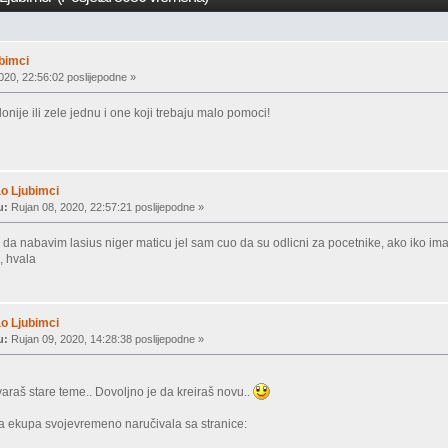
bimci
020, 22:56:02 poslijepodne »
onije ili zele jednu i one koji trebaju malo pomoci!
o Ljubimci
u:
Rujan 08, 2020, 22:57:21 poslijepodne »
da nabavim lasius niger maticu jel sam cuo da su odlicni za pocetnike, ako iko ima
, hvala
o Ljubimci
u:
Rujan 09, 2020, 14:28:38 poslijepodne »
raš stare teme.. Dovoljno je da kreiraš novu..
 ekupa svojevremeno naručivala sa stranice: