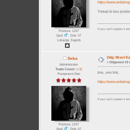
https://www.antski
Trebali bi bez proble
If you can't explain it s
Postova: 1247
Spol:
Dob: 47
Lokacija: Zagreb
Odg: Mravi Ka
Seba
«
Odgovori #3 
Administrator
Trade Count:
(
+3
)
Ima.. evo link..
Punopravni član
https://www.antskin
If you can't explain it s
Postova: 1247
Spol:
Dob: 47