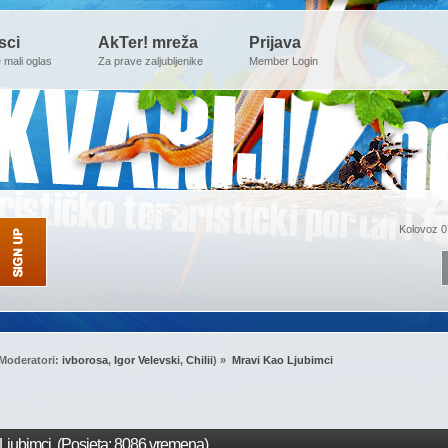
sci
AkTer! mreža
Prijava
e mali oglas
Za prave zaljubljenike
Member Login
Kolovoz 0
Moderatori:
ivborosa
,
Igor Velevski
,
Chilii
) »
Mravi Kao Ljubimci
Ljubimci (Posjeta: 8086 vremena)