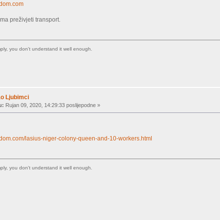
ngdom.com
ma preživjeti transport.
imply, you don't understand it well enough.
o Ljubimci
u:
Rujan 09, 2020, 14:29:33 poslijepodne »
gdom.com/lasius-niger-colony-queen-and-10-workers.html
imply, you don't understand it well enough.