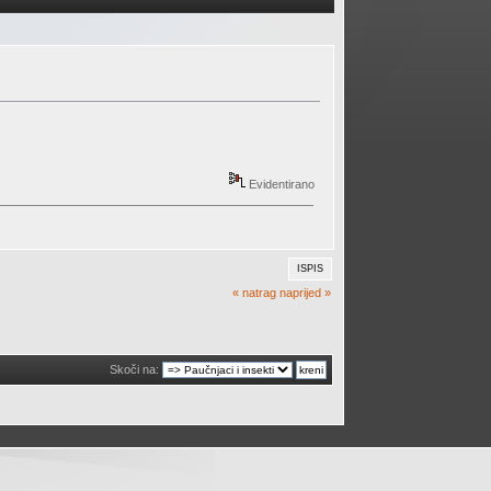
Evidentirano
ISPIS
« natrag
naprijed »
Skoči na: