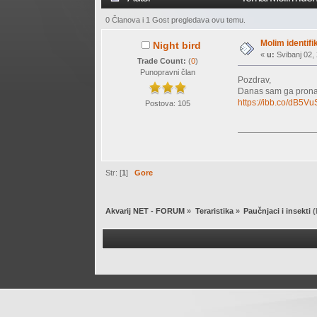
0 Članova i 1 Gost pregledava ovu temu.
Molim identifi
Night bird
«
u:
Svibanj 02, 
Trade Count:
(
0
)
Punopravni član
Pozdrav,
Danas sam ga pronaš
https://ibb.co/dB5Vu
Postova: 105
Str: [
1
]
Gore
Akvarij NET - FORUM
»
Teraristika
»
Paučnjaci i insekti
(