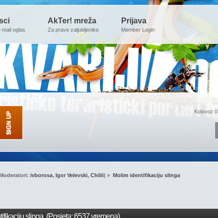
sci
AkTer! mreža
Prijava
e mali oglas
Za prave zaljubljenike
Member Login
Kolovoz 0
Moderatori:
ivborosa
,
Igor Velevski
,
Chilii
) »
Molim identifikaciju slinga
ifikaciju slinga (Posjeta: 6537 vremena)