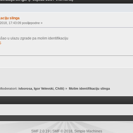
kaciju slinga
2018, 17:43:09 poslijepodne »
ao u ulazu zgrade pa molim identifikaciju
S
Moderatori:
ivborosa
,
Igor Velevski
,
Chilii
) »
Molim identifikaciju slinga
SMF 2.0.19
SMF © 2018
Simple Machines
|
,