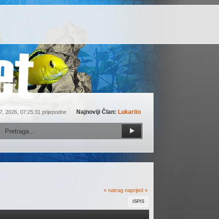
Najnoviji Član:
Lukarito
7, 2026, 07:25:31 prijepodne
« natrag
naprijed »
ISPIS