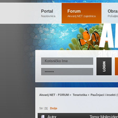
Portal
Forum
Obra
Naslovnica
Akvarij.NET zajednica
Pošaljit
Akvarij NET - FORUM
»
Teraristika
»
Paučnjaci i insekti
(
Str: [
1
]
Dolje
Autor
Tema: Molim ident