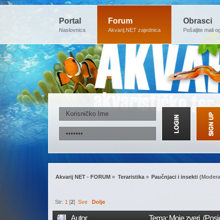
Portal
Forum
Obrasci
Naslovnica
Akvarij.NET zajednica
Pošaljite mali o
Akvarij NET - FORUM
»
Teraristika
»
Paučnjaci i insekti
(Modera
Str:
1
[
2
]
Sve
Dolje
Autor
Tema: Moje zveri (Posj