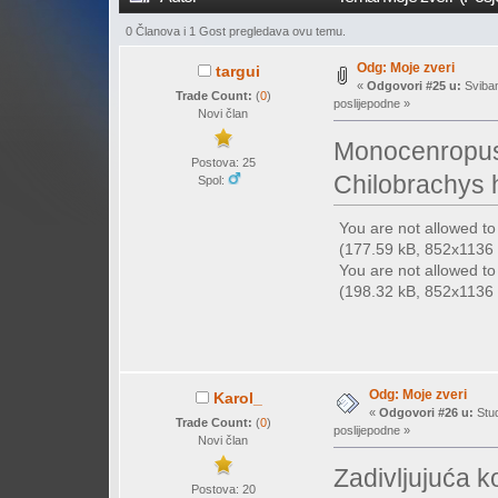
0 Članova i 1 Gost pregledava ovu temu.
Odg: Moje zveri
targui
«
Odgovori #25 u:
Sviban
Trade Count:
(
0
)
poslijepodne »
Novi član
Monocenropus 
Postova: 25
Chilobrachys 
Spol:
You are not allowed t
(177.59 kB, 852x1136 -
You are not allowed t
(198.32 kB, 852x1136 -
Odg: Moje zveri
Karol_
«
Odgovori #26 u:
Stud
Trade Count:
(
0
)
poslijepodne »
Novi član
Zadivljujuća ko
Postova: 20