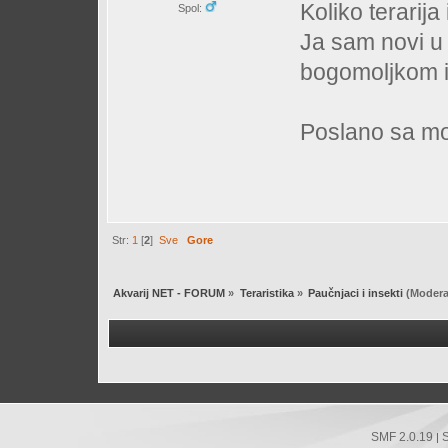
Koliko terarij
Spol:
Ja sam novi u t
bogomoljkom i
Poslano sa mo
Str:
1
[
2
]
Sve
Gore
Akvarij NET - FORUM
»
Teraristika
»
Paučnjaci i insekti
(Modera
SMF 2.0.19
|