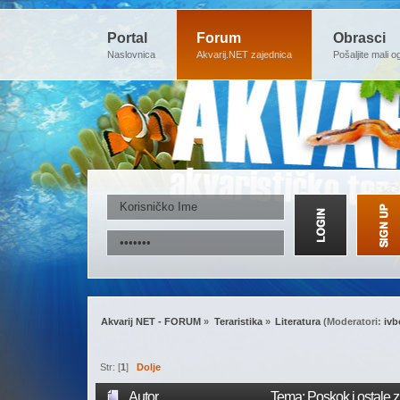
Portal
Forum
Obrasci
Naslovnica
Akvarij.NET zajednica
Pošaljite mali o
Akvarij NET - FORUM
»
Teraristika
»
Literatura
(Moderatori:
ivb
Str: [
1
]
Dolje
Autor
Tema: Poskok i ostale 