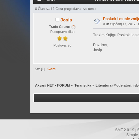
0 Članova i 1 Gost pregledava ovu temu.
Poskok i ostale zmij
Josip
«
u:
Siječanj 17, 2017, 
Trade Count:
(
0
)
Punopravni član
Trazim Knjigu Poskok i ost
Pozdrav,
Postova: 76
Josip
Str: [
1
]
Gore
Akvarij NET - FORUM
»
Teraristika
»
Literatura
(Moderatori:
ivb
SMF 2.0.19
|
Simple