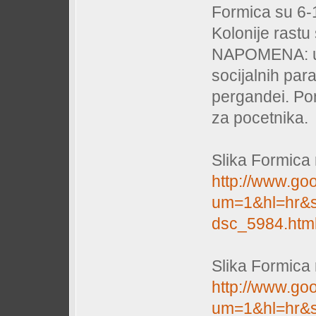
Formica su 6-
Kolonije rastu
NAPOMENA: u r
socijalnih par
pergandei. Po
za pocetnika.
Slika Formica r
http://www.go
um=1&hl=hr&s
dsc_5984.htm
Slika Formica 
http://www.go
um=1&hl=hr&s