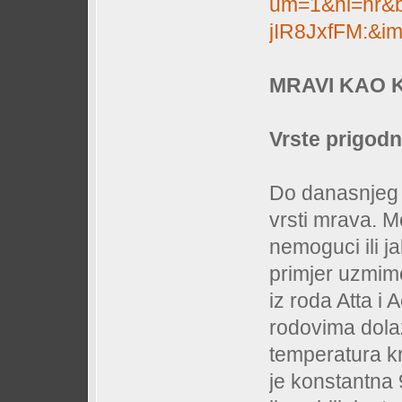
um=1&hl=hr&b
jIR8JxfFM:&i
MRAVI KAO K
Vrste prigodn
Do danasnjeg 
vrsti mrava. M
nemoguci ili j
primjer uzmimo
iz roda Atta i
rodovima dolaz
temperatura kr
je konstantna 