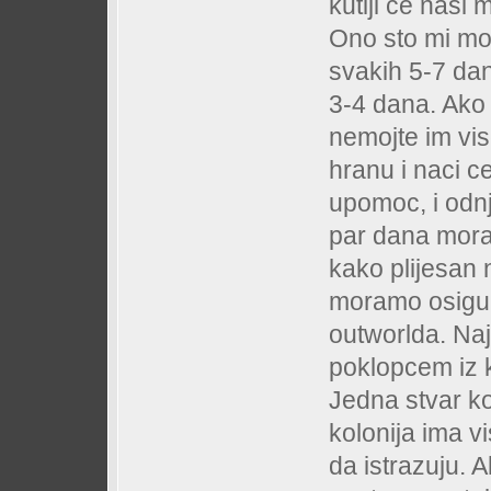
kutiji ce nasi 
Ono sto mi mor
svakih 5-7 dan
3-4 dana. Ako
nemojte im vis
hranu i naci c
upomoc, i odnj
par dana moram
kako plijesan 
moramo osigur
outworlda. Najb
poklopcem iz k
Jedna stvar ko
kolonija ima v
da istrazuju. A