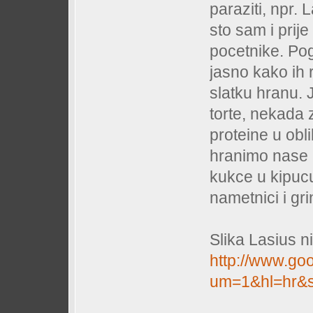
paraziti, npr.
sto sam i prij
pocetnike. Pog
jasno kako ih 
slatku hranu.
torte, nekada 
proteine u obl
hranimo nase k
kukce u kipucu
nametnici i gri
Slika Lasius ni
http://www.go
um=1&hl=hr&s