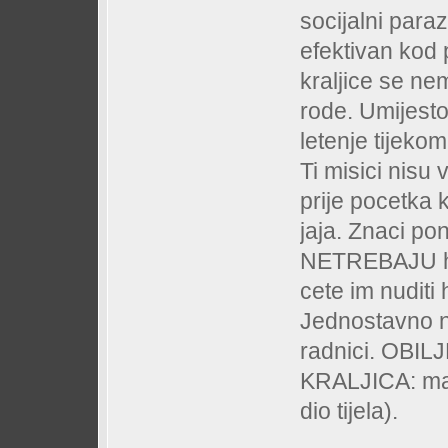
socijalni para
efektivan kod 
kraljice se nem
rode. Umijesto 
letenje tijeko
Ti misici nisu v
prije pocetka 
jaja. Znaci po
NETREBAJU hra
cete im nuditi h
Jednostavno ne
radnici. OB
KRALJICA: ma
dio tijela).