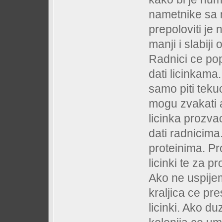
nametnike sa 
prepoloviti je 
manji i slabiji
Radnici ce pop
dati licinkam
samo piti teku
mogu zvakati a
licinka prozva
dati radnicima
proteinima. Pro
licinki te za p
Ako ne uspijem
kraljica ce pres
licinki. Ako duz