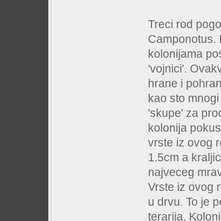
Treci rod pog
Camponotus. Pu
kolonijama pos
'vojnici'. Ova
hrane i pohran
kao sto mnogi 
'skupe' za prod
kolonija poku
vrste iz ovog 
1.5cm a kralj
najveceg mrav
Vrste iz ovog 
u drvu. To je 
terarija. Kolon