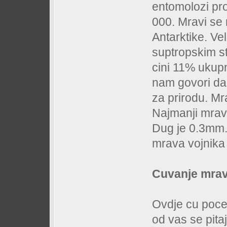
entomolozi pro
000. Mravi se
Antarktike. Vel
suptropskim s
cini 11% ukup
nam govori da 
za prirodu. Mra
Najmanji mrav 
Dug je 0.3mm. 
mrava vojnika 
Cuvanje mrava
Ovdje cu pocet
od vas se pit