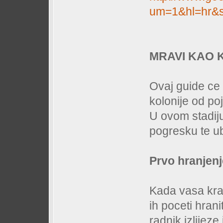
um=1&hl=hr&s
MRAVI KAO K
Ovaj guide ce 
kolonije od po
U ovom stadiju
pogresku te ubij
Prvo hranjenj
Kada vasa kralj
ih poceti hran
radnik izlijeze