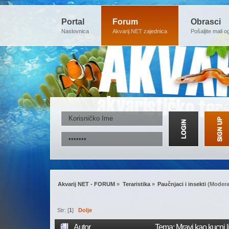
Portal
Forum
Obrasci
Naslovnica
Akvarij.NET zajednica
Pošaljite mali o
Akvarij NET - FORUM
»
Teraristika
»
Paučnjaci i insekti
(Modera
Str: [
1
]
Dolje
Autor
Tema: Mravi kao kucni 