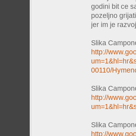
godini bit ce 
pozeljno grijat
jer im je razv
Slika Camponot
http://www.go
um=1&hl=hr&s
00110/Hymen
Slika Campono
http://www.go
um=1&hl=hr&s
Slika Camponot
http://www.go