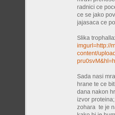
radnici ce poce
ce se jako pov
jajasaca ce po
Slika trophalla
imgurl=http:/
content/uplo
pru0svM&hl=
Sada nasi mra
hrane te ce bit
dana nakon hr
izvor proteina
zohara te je n
kako bi je huma