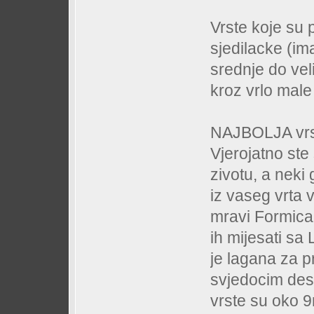
Vrste koje su 
sjedilacke (ima
srednje do vel
kroz vrlo male 
NAJBOLJA vrst
Vjerojatno ste
zivotu, a neki
iz vaseg vrta 
mravi Formica
ih mijesati sa
je lagana za 
svjedocim des
vrste su oko 