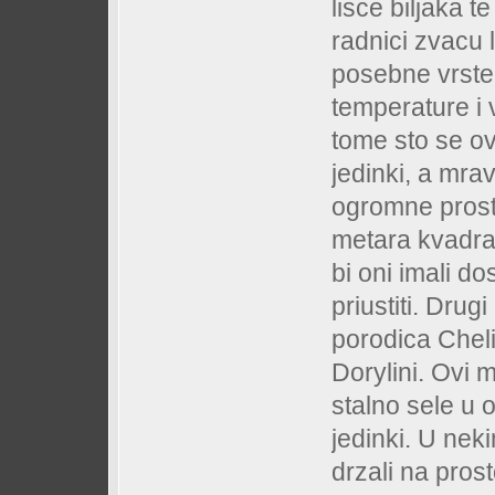
lisce biljaka 
radnici zvacu l
posebne vrste 
temperature i 
tome sto se ov
jedinki, a mra
ogromne prosto
metara kvadrat
bi oni imali d
priustiti. Drug
porodica Cheli
Dorylini. Ovi 
stalno sele u
jedinki. U nek
drzali na pros