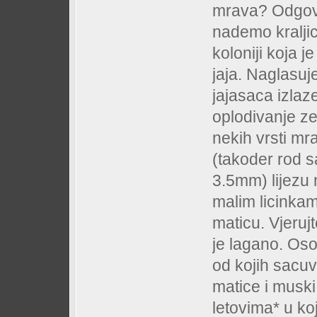
mrava? Odgovor
nademo kraljic
koloniji koja 
jaja. Naglasuj
jajasaca izlaz
oplodivanje ze
nekih vrsti mr
(takoder rod s
3.5mm) lijezu
malim licinkama
maticu. Vjerujt
je lagano. Oso
od kojih sacu
matice i musk
letovima* u ko