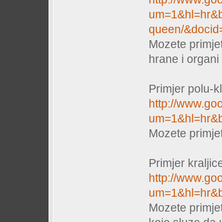
um=1&hl=hr&b
queen/&docid
Mozete primjet
hrane i organi
Primjer polu-kl
http://www.go
um=1&hl=hr&b
Mozete primjet
Primjer kraljic
http://www.go
um=1&hl=hr&b
Mozete primjet