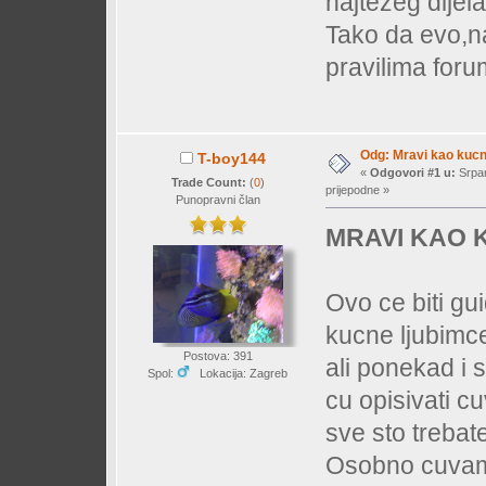
najtezeg dijela
Tako da evo,n
pravilima for
Odg: Mravi kao kucn
T-boy144
«
Odgovori #1 u:
Srpan
Trade Count:
(
0
)
prijepodne »
Punopravni član
MRAVI KAO 
Ovo ce biti gu
kucne ljubimce
Postova: 391
ali ponekad i 
Spol:
Lokacija: Zagreb
cu opisivati c
sve sto trebate
Osobno cuvam