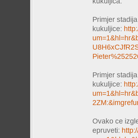
kukuljica.
Primjer stadij
kukuljice:
http
um=1&hl=hr&b
U8H6xCJfR2S
Pieter%2525
Primjer stadij
kukuljice:
http
um=1&hl=hr&
2ZM:&imgrefu
Ovako ce izgle
epruveti:
http