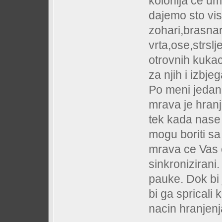
kolonija ce um
dajemo sto vise
zohari,brasnar
vrta,ose,strslj
otrovnih kukac
za njih i izbje
Po meni jedan 
mrava je hranj
tek kada nase 
mogu boriti sa 
mrava ce Vas 
sinkronizirani
pauke. Dok bi 
bi ga spricali
nacin hranjenja