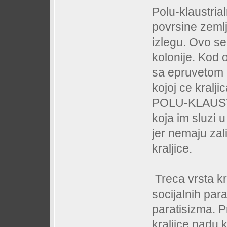
Polu-klaustrial
povrsine zemlj
izlegu. Ovo se
kolonije. Kod 
sa epruvetom al
kojoj ce kralj
POLU-KLAUSTR
koja im sluzi 
jer nemaju zal
kraljice.
Treca vrsta kra
socijalnih para
paratisizma. P
kraljice nadu 