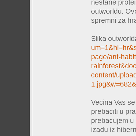
nestane protei
outworldu. Ov
spremni za hra
Slika outworld
um=1&hl=hr&s
page/ant-habit
rainforest&do
content/upload
1.jpg&w=682&
Vecina Vas se
prebaciti u pr
prebacujem u 
izadu iz hibern