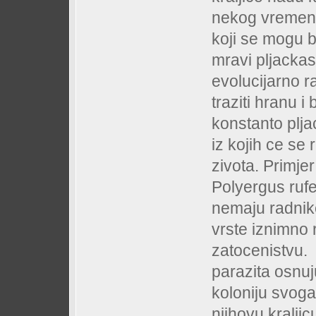
nekog vremena 
koji se mogu b
mravi pljackas
evolucijarno r
traziti hranu i
konstanto pljac
iz kojih ce se r
zivota. Primje
Polyergus rufe
nemaju radnik
vrste iznimno 
zatocenistvu. N
parazita osnu
koloniju svoga
njihovu kraljic