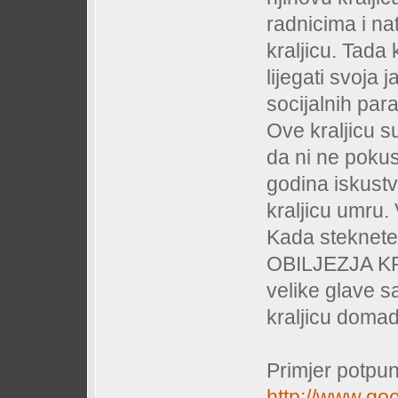
radnicima i na
kraljicu. Tada 
lijegati svoja
socijalnih par
Ove kraljicu 
da ni ne poku
godina iskust
kraljicu umru. 
Kada steknete
OBILJEZJA K
velike glave s
kraljicu domad
Primjer potpuno
http://www.go