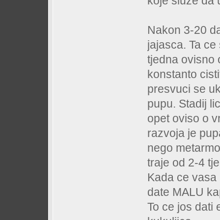
koje sluze da 
Nakon 3-20 dan
jajasca. Ta ce 
tjedna ovisno o
konstanto cistit
presvuci se uk
pupu. Stadij li
opet oviso o vrs
razvoja je pup
nego metarmof
traje od 2-4 tj
Kada ce vasa k
date MALU kap
To ce jos dati