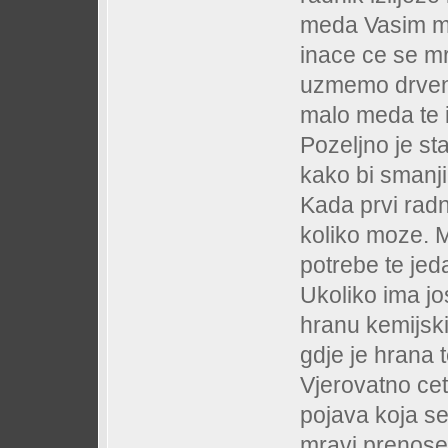
meda Vasim mr
inace ce se mra
uzmemo drveni
malo meda te 
Pozeljno je st
kako bi smanjil
Kada prvi radn
koliko moze. M
potrebe te jed
Ukoliko ima jo
hranu kemijsk
gdje je hrana 
Vjerovatno cete
pojava koja s
mravi prenose