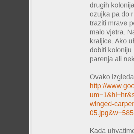
drugih kolonij
ozujka pa do ru
traziti mrave p
malo vjetra. N
kraljice. Ako 
dobiti koloniju
parenja ali nek
Ovako izgledaju
http://www.go
um=1&hl=hr&sa
winged-carpen
05.jpg&w=58
Kada uhvatimo 