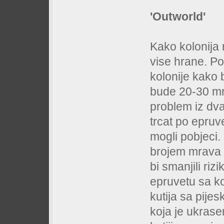
'Outworld'
Kako kolonija 
vise hrane. Po
kolonije kako b
bude 20-30 mr
problem iz dva 
trcat po epruv
mogli pobjeci. 
brojem mrava p
bi smanjili riz
epruvetu sa ko
kutija sa pij
koja je ukrase