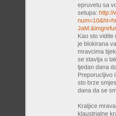
epruvetu sa vo
setupa:
http:/
num=10&hl=h
JaM:&imgrefu
Kao sto vidite
je blokirana 
mravcima tijek
se stavlja u t
tjedan dana d
Preporucljivo i
sto brze smjest
dana da se sm
Kraljice mrava
klaustrialne kra