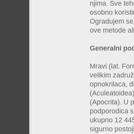
njima. Sve teh
osobno koristi
Ogradujem se 
ove metode ali
Generalni po
Mravi (lat. Fo
velikim zadru
opnokrilaca, d
(Aculeatoidea
(Apocrita). U 
podporodica s
ukupno 12 445
sigurno postoj