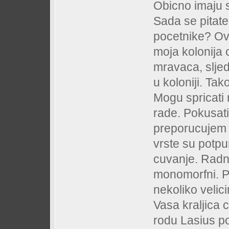
Obicno imaju s
Sada se pitate
pocetnike? Ovo
moja kolonija
mravaca, slje
u koloniji. Ta
Mogu spricati 
rade. Pokusati 
preporucujem 
vrste su potpu
cuvanje. Radnic
monomorfni. Po
nekoliko velic
Vasa kraljica
rodu Lasius po