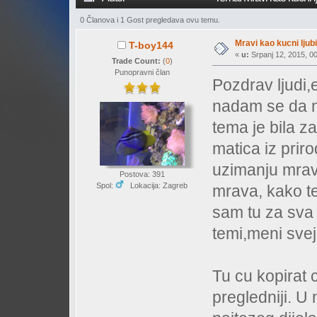
0 Članova i 1 Gost pregledava ovu temu.
Mravi kao kucni lju
T-boy144
«
u:
Srpanj 12, 2015, 00
Trade Count:
(
0
)
Punopravni član
Pozdrav ljudi,
nadam se da n
tema je bila z
matica iz prir
uzimanju mrav
Postova: 391
Spol:
Lokacija: Zagreb
mrava, kako te
sam tu za sva 
temi,meni sve
Tu cu kopirat c
pregledniji. U