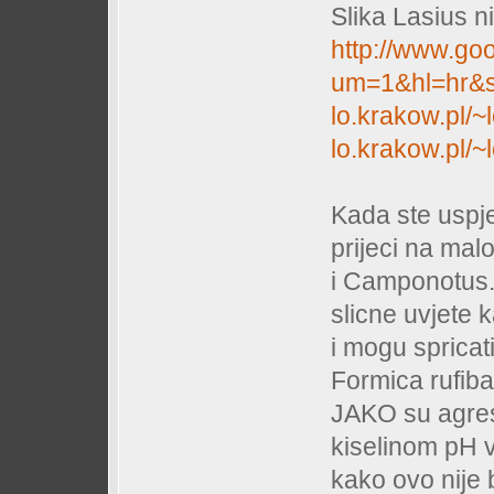
Slika Lasius n
http://www.go
um=1&hl=hr&s
lo.krakow.pl/
lo.krakow.pl
Kada ste uspj
prijeci na mal
i Camponotus. 
slicne uvjete 
i mogu spricat
Formica rufiba
JAKO su agresi
kiselinom pH v
kako ovo nije 