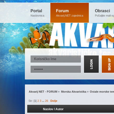
Portal
Forum
Obrasci
Naslovnica
Akvarij.NET zajednica
Pošaljite mali o
Akvarij NET - FORUM
»
Morska Akvaristika
»
Ostale morske te
Str: [
1
]
2
3
...
26
Dolje
Naslov
/
Autor