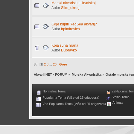
Morski akvaristi u Hrvatskoj
Autor
Slim_okrug
Gdje kupiti RedSea akvarij?
Autor
trpimirovich
Koja suha hrana
Autor
Dubravko
Str: [
1
]
2
3
...
26
Gore
Akvarij NET - FORUM
»
Morska Akvaristika
»
Ostale morske te
Normalna Tema
Zaključana Te
Stalna Tema
Popularna Tema (Više od 15 odgovora)
Anketa
Vrlo Popularna Tema (Više od 25 odgovora)