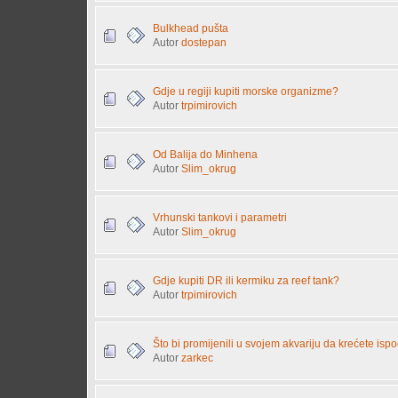
Bulkhead pušta
Autor
dostepan
Gdje u regiji kupiti morske organizme?
Autor
trpimirovich
Od Balija do Minhena
Autor
Slim_okrug
Vrhunski tankovi i parametri
Autor
Slim_okrug
Gdje kupiti DR ili kermiku za reef tank?
Autor
trpimirovich
Što bi promijenili u svojem akvariju da krećete isp
Autor
zarkec