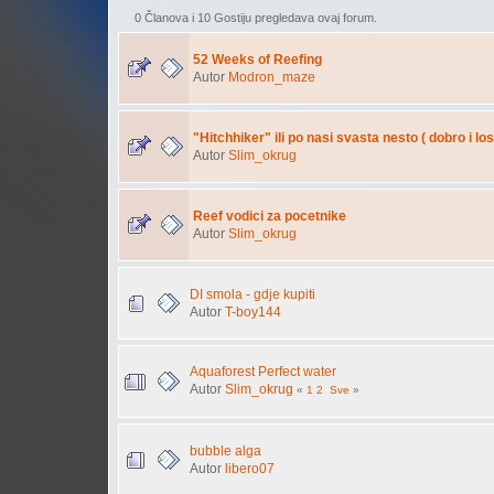
0 Članova i 10 Gostiju pregledava ovaj forum.
52 Weeks of Reefing
Autor
Modron_maze
"Hitchhiker" ili po nasi svasta nesto ( dobro i lo
Autor
Slim_okrug
Reef vodici za pocetnike
Autor
Slim_okrug
DI smola - gdje kupiti
Autor
T-boy144
Aquaforest Perfect water
Autor
Slim_okrug
«
1
2
Sve
»
bubble alga
Autor
libero07