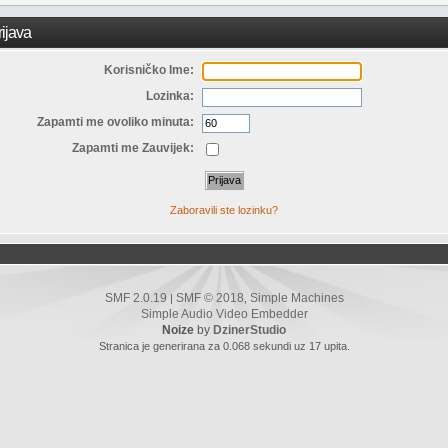
ijava
Korisničko Ime:
Lozinka:
Zapamti me ovoliko minuta:
Zapamti me Zauvijek:
Zaboravili ste lozinku?
SMF 2.0.19
SMF © 2018
Simple Machines
|
,
Simple Audio Video Embedder
Noize
by
DzinerStudio
Stranica je generirana za 0.068 sekundi uz 17 upita.