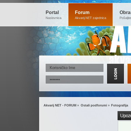
Portal
Forum
Obra
Naslovnica
Akvarij.NET zajednica
Pošaljit
Akvarij NET - FORUM
»
Ostali podforumi
»
Fotografija
Upozo