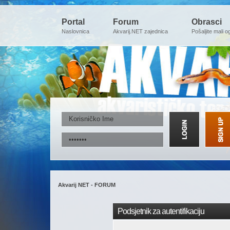
Portal
Forum
Obrasci
Naslovnica
Akvarij.NET zajednica
Pošaljite mali o
Akvarij NET - FORUM
Podsjetnik za autentifikaciju