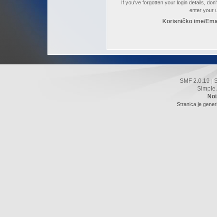
If you've forgotten your login details, do
enter your
Korisničko ime/Ema
SMF 2.0.19
|
Simple
Noi
Stranica je gener